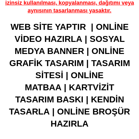
izinsiz kullanılması, kopyalanması, dağıtımı veya
aynısının tasarlanması yasaktır.
WEB SİTE YAPTIR
|
ONLİNE
VİDEO HAZIRLA
|
SOSYAL
MEDYA BANNER
|
ONLİNE
GRAFİK TASARIM
|
TASARIM
SİTESİ
|
ONLİNE
MATBAA
|
KARTVİZİT
TASARIM BASKI
|
KENDİN
TASARLA
|
ONLİNE BROŞÜR
HAZIRLA