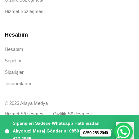
Hizmet Sözleşmesi
Hesabım
Hesabım
Sepetim
Siparişler
Tasarımlarım
© 2023 Alisya Medya
Hizmet Sözleşmesi
Gizlilik Sözleşmesi
Siparişleri Sadece Whatsapp Hattımızdan
Alıyoruz! Mesaj Gönderin: 0850 255 2040 | 0539
0850 255 2040
Kapat
427 2055