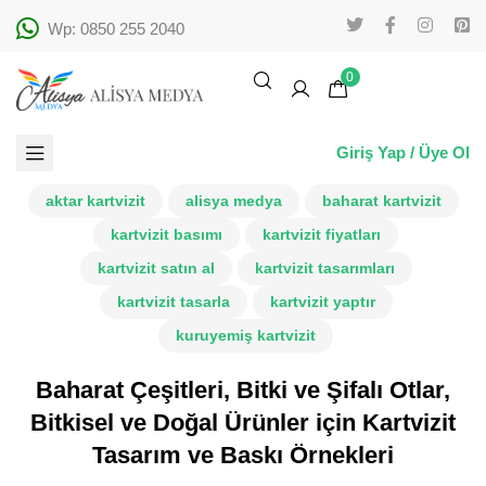
Wp: 0850 255 2040
0
Giriş Yap / Üye Ol
aktar kartvizit
alisya medya
baharat kartvizit
kartvizit basımı
kartvizit fiyatları
kartvizit satın al
kartvizit tasarımları
kartvizit tasarla
kartvizit yaptır
kuruyemiş kartvizit
Baharat Çeşitleri, Bitki ve Şifalı Otlar,
Bitkisel ve Doğal Ürünler için Kartvizit
Tasarım ve Baskı Örnekleri