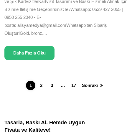
ve Şık KartvizitlerKartvizit Tasarımı ve Baskı Hizmeti Almak İçin
Bizimle İletişime Geçebilirsiniz:Tel/Whatsapp: 0539 427 2055 |
0850 255 2040 - E-
posta: alisyamedya@gmail.comWhatsapp'tan Sipariş
Oluştur!Gold, bronz,...
Daha Fazla Oku
1
2
3
…
17
Sonraki
Tasarla, Baskı Al. Hemde Uygun
Fiyata ve Kaliteye!