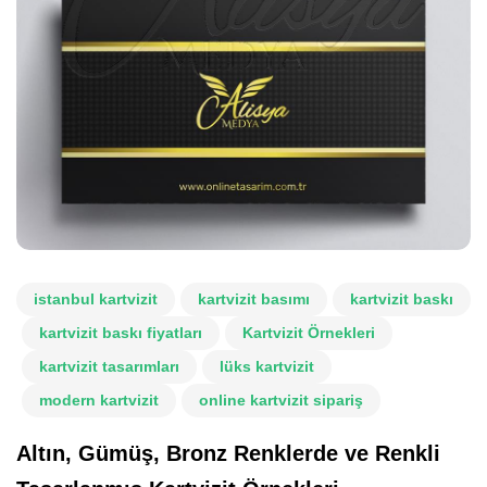
istanbul kartvizit
kartvizit basımı
kartvizit baskı
kartvizit baskı fiyatları
Kartvizit Örnekleri
kartvizit tasarımları
lüks kartvizit
modern kartvizit
online kartvizit sipariş
Altın, Gümüş, Bronz Renklerde ve Renkli