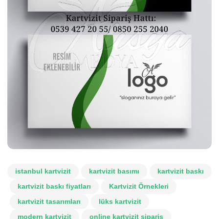
istanbul kartvizit
kartvizit basımı
kartvizit baskı
kartvizit baskı fiyatları
Kartvizit Örnekleri
kartvizit tasarımları
lüks kartvizit
modern kartvizit
online kartvizit sipariş