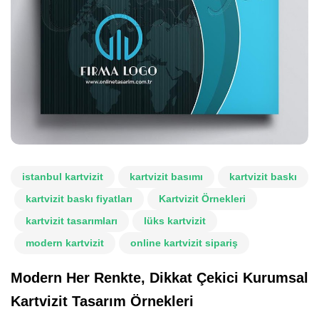
istanbul kartvizit
kartvizit basımı
kartvizit baskı
kartvizit baskı fiyatları
Kartvizit Örnekleri
kartvizit tasarımları
lüks kartvizit
modern kartvizit
online kartvizit sipariş
Modern Her Renkte, Dikkat Çekici Kurumsal
Kartvizit Tasarım Örnekleri