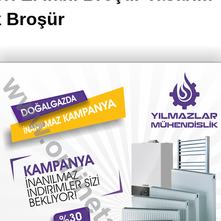
k Broşür