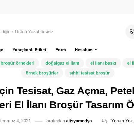
go
Yapışkanlı Etiket
Form
Hesabım
broşür örnekleri
doğalgaz el ilanı
el ilanı baskı
el 
örnek broşürler
sıhhi tesisat broşür
çin Tesisat, Gaz Açma, Petek,
eri El İlanı Broşür Tasarım Ö
Temmuz 4, 2021
tarafından
alisyamedya
Yorum Yok