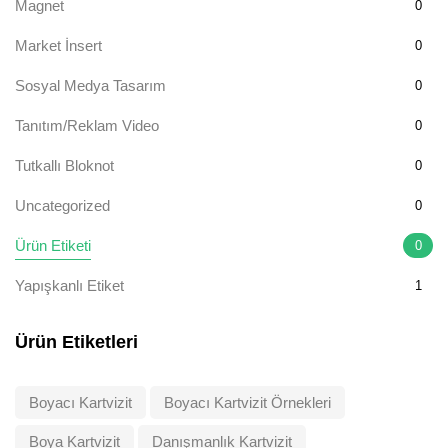
Magnet
0
Market İnsert
0
Sosyal Medya Tasarım
0
Tanıtım/Reklam Video
0
Tutkallı Bloknot
0
Uncategorized
0
Ürün Etiketi
0
Yapışkanlı Etiket
1
Ürün Etiketleri
Boyacı Kartvizit
Boyacı Kartvizit Örnekleri
Boya Kartvizit
Danışmanlık Kartvizit