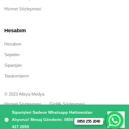
Hizmet Sözleşmesi
Hesabım
Hesabım
Sepetim
Siparişler
Tasarımlarım
© 2023 Alisya Medya
Hizmet Sözleşmesi
Gizlilik Sözleşmesi
Siparişleri Sadece Whatsapp Hattımızdan
Alıyoruz! Mesaj Gönderin: 0850 255 2040 | 0539
0850 255 2040
Kapat
427 2055