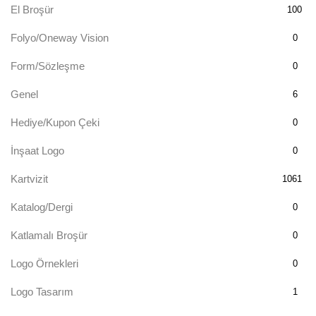
El Broşür
100
Folyo/Oneway Vision
0
Form/Sözleşme
0
Genel
6
Hediye/Kupon Çeki
0
İnşaat Logo
0
Kartvizit
1061
Katalog/Dergi
0
Katlamalı Broşür
0
Logo Örnekleri
0
Logo Tasarım
1