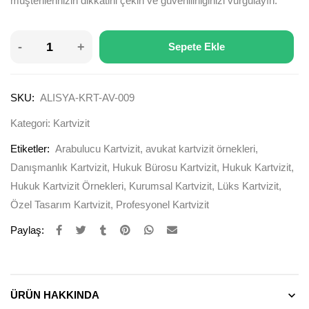
müşterilerinizin dikkatini çekin ve güvenilirliğinizi vurgulayın.
Sepete Ekle
SKU:
ALISYA-KRT-AV-009
Kategori:
Kartvizit
Etiketler:
Arabulucu Kartvizit
,
avukat kartvizit örnekleri
,
Danışmanlık Kartvizit
,
Hukuk Bürosu Kartvizit
,
Hukuk Kartvizit
,
Hukuk Kartvizit Örnekleri
,
Kurumsal Kartvizit
,
Lüks Kartvizit
,
Özel Tasarım Kartvizit
,
Profesyonel Kartvizit
Paylaş:
ÜRÜN HAKKINDA