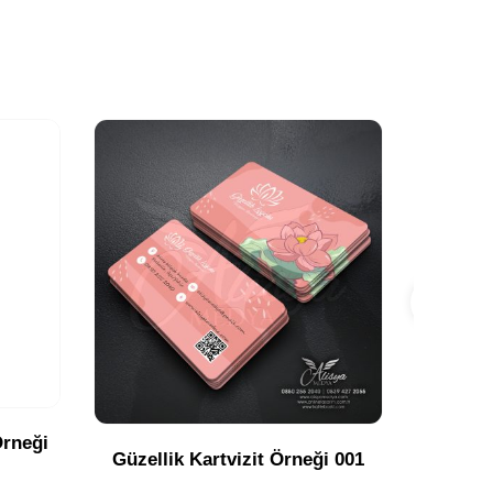
Örneği
Güzellik Kartvizit Örneği 001
Avukat 