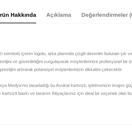
rün Hakkında
Açıklama
Değerlendirmeler (
i sembolü içeren logolu, arka planında çizgili desenler bulunan şık ve
ijini ve güvenilirliğini vurgulayarak müşterilerinize profesyonel bir izl
prestijini artırarak potansiyel müşterilerinizin dikkatini çekecektir.
ya Medya'nın tasarladığı bu Avukat kartvizit, işletmenizin imajını g
 kartvizit baskı ve tasarım ihtiyaçlarınız için ideal bir seçenek olan b