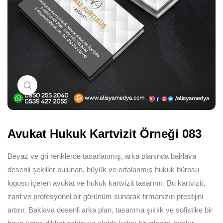
Büyütmek için tıklayın
Avukat Hukuk Kartvizit Örneği 083
Beyaz ve gri renklerde tasarlanmış, arka planında baklava
desenli şekiller bulunan, büyük ve ortalanmış hukuk bürosu
logosu içeren avukat ve hukuk kartvizit tasarımı. Bu kartvizit,
zarif ve profesyonel bir görünüm sunarak firmanızın prestijini
artırır. Baklava desenli arka plan, tasarıma şıklık ve sofistike bir