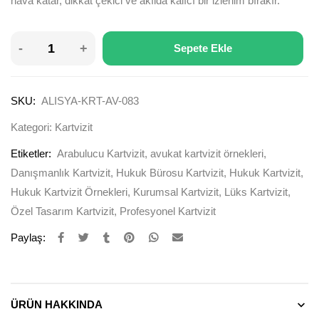
hava katar, dikkat çekici ve akılda kalıcı bir izlenim bırakır.
Sepete Ekle
SKU:
ALISYA-KRT-AV-083
Kategori:
Kartvizit
Etiketler:
Arabulucu Kartvizit
,
avukat kartvizit örnekleri
,
Danışmanlık Kartvizit
,
Hukuk Bürosu Kartvizit
,
Hukuk Kartvizit
,
Hukuk Kartvizit Örnekleri
,
Kurumsal Kartvizit
,
Lüks Kartvizit
,
Özel Tasarım Kartvizit
,
Profesyonel Kartvizit
Paylaş:
ÜRÜN HAKKINDA