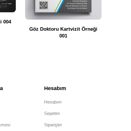
Avukat 
i 004
Göz Doktoru Kartvizit Örneği
001
da
Hesabım
Hesabım
Sepetim
eşmesi
Siparişler