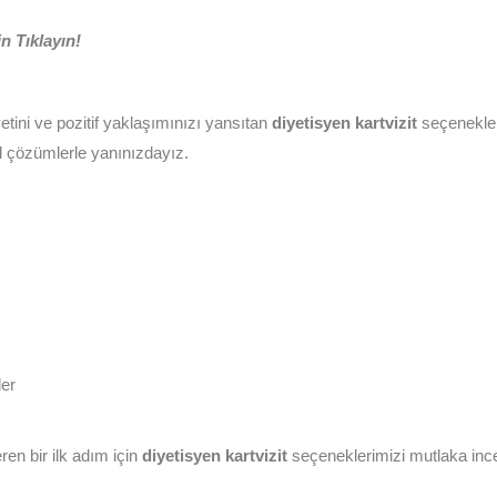
n Tıklayın!
etini ve pozitif yaklaşımınızı yansıtan
diyetisyen kartvizit
seçenekleri
zel çözümlerle yanınızdayız.
er
en bir ilk adım için
diyetisyen kartvizit
seçeneklerimizi mutlaka incel