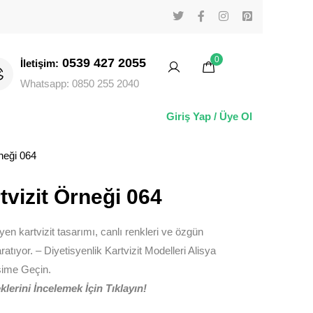
0
0539 427 2055
İletişim:
Whatsapp: 0850 255 2040
Giriş Yap / Üye Ol
neği 064
tvizit Örneği 064
yen kartvizit tasarımı, canlı renkleri ve özgün
aratıyor. – Diyetisyenlik Kartvizit Modelleri Alisya
işime Geçin.
lerini İncelemek İçin Tıklayın!