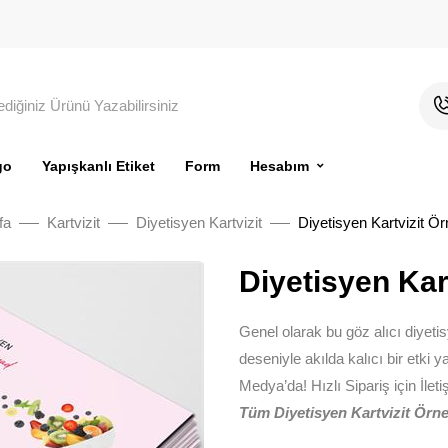
go
Yapışkanlı Etiket
Form
Hesabım
fa
Kartvizit
Diyetisyen Kartvizit
Diyetisyen Kartvizit Ör
Diyetisyen Kar
Genel olarak bu göz alıcı diyetis
deseniyle akılda kalıcı bir etki y
Medya’da! Hızlı Sipariş için İlet
Tüm Diyetisyen Kartvizit Örnek