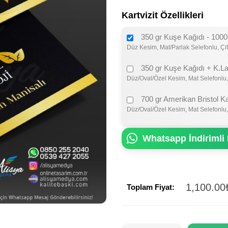
Kartvizit Özellikleri
350 gr Kuşe Kağıdı - 1000
Düz Kesim, Mat/Parlak Selefonlu, Çif
350 gr Kuşe Kağıdı + K.La
Düz/Oval/Özel Kesim, Mat Selefonlu,
700 gr Amerikan Bristol K
Düz/Oval/Özel Kesim, Mat Selefonlu,
Whatsapp İndirimli 
1,100.00
Toplam Fiyat: