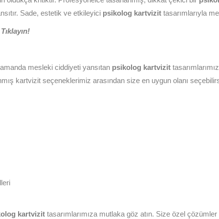
sıtır. Sade, estetik ve etkileyici
psikolog kartvizit
tasarımlarıyla mes
Tıklayın!
zamanda mesleki ciddiyeti yansıtan
psikolog kartvizit
tasarımlarımız i
nmış kartvizit seçeneklerimiz arasından size en uygun olanı seçebilirs
leri
olog kartvizit
tasarımlarımıza mutlaka göz atın. Size özel çözümler v