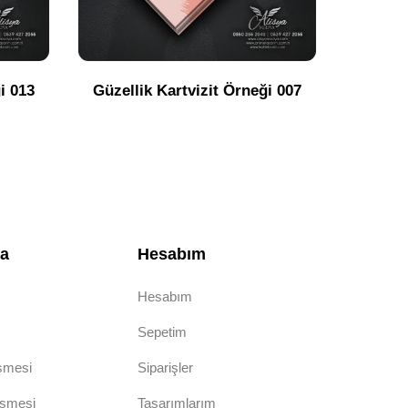
i 013
Güzellik Kartvizit Örneği 007
Güzell
da
Hesabım
Hesabım
Sepetim
eşmesi
Siparişler
eşmesi
Tasarımlarım