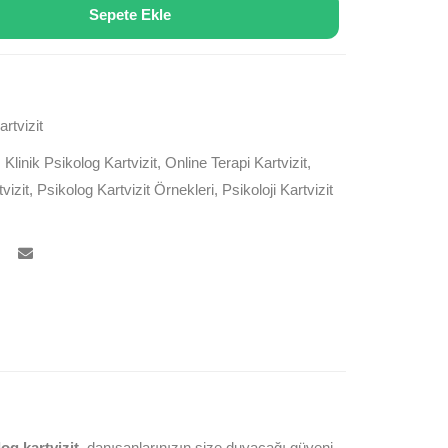
Sepete Ekle
rtvizit
,
Klinik Psikolog Kartvizit
,
Online Terapi Kartvizit
,
vizit
,
Psikolog Kartvizit Örnekleri
,
Psikoloji Kartvizit
og kartvizit
, danışanlarınızın size duyacağı güveni