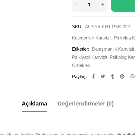
SKU:
ALISYA-KRT-PSK-022
Kategoriler:
Kartvizit
,
Psikolog Ka
Etiketler:
Danışmanlık Kartvizit
Psikiyatri Kartvizit
,
Psikolog Kart
Örnekleri
Paylaş:
Açıklama
Değerlendirmeler (0)
n oldukça kritiktir. Profesyonelce tasarlanmış, dikkat çekici bir
psikol