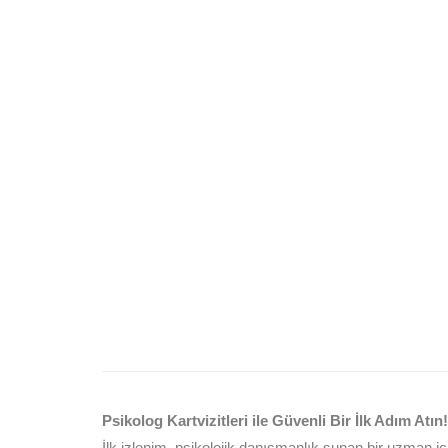
Psikolog Kartvizitleri ile Güvenli Bir İlk Adım Atın!
İlk izlenim, psikolojik danışmanlık sunan bir uzman içi