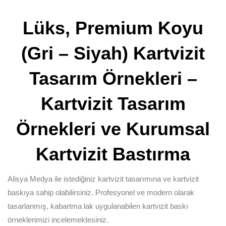
Lüks, Premium Koyu
(Gri – Siyah) Kartvizit
Tasarım Örnekleri –
Kartvizit Tasarım
Örnekleri ve Kurumsal
Kartvizit Bastırma
Alisya Medya ile istediğiniz kartvizit tasarımına ve kartvizit
baskıya sahip olabilirsiniz. Profesyonel ve modern olarak
tasarlanmış, kabartma lak uygulanabilen kartvizit baskı
örneklerimizi incelemektesiniz.