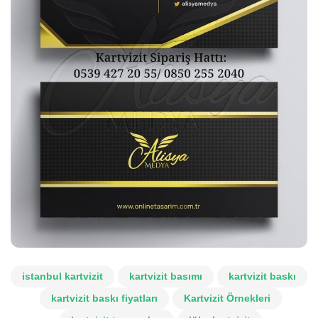
istanbul kartvizit
kartvizit basımı
kartvizit baskı
kartvizit baskı fiyatları
Kartvizit Örnekleri