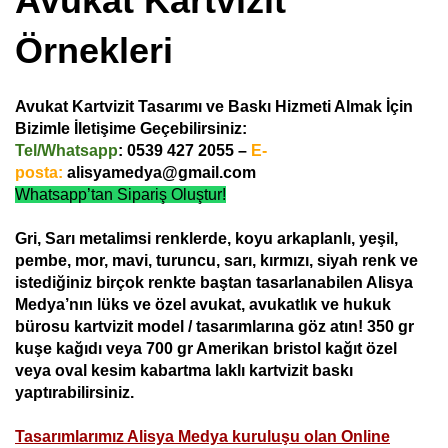
Avukat Kartvizit
Örnekleri
Avukat Kartvizit Tasarımı ve Baskı Hizmeti Almak İçin
Bizimle İletişime Geçebilirsiniz:
Tel/Whatsapp
:
0539 427 2055 –
E-
posta:
alisyamedya@gmail.com
Whatsapp’tan Sipariş Oluştur!
Gri, Sarı metalimsi renklerde, koyu arkaplanlı, yeşil,
pembe, mor,
mavi, turuncu, sarı, kırmızı, siyah renk ve
istediğiniz birçok renkte baştan tasarlanabilen Alisya
Medya’nın lüks ve özel avukat, avukatlık ve hukuk
bürosu kartvizit model / tasarımlarına göz atın! 350 gr
kuşe kağıdı veya 700 gr Amerikan bristol kağıt özel
veya oval kesim kabartma laklı kartvizit baskı
yaptırabilirsiniz.
Tasarımlarımız Alisya Medya kuruluşu olan Online