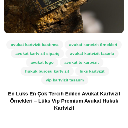
avukat kartvizit bastırma
avukat kartvizit örnekleri
avukat kartvizit sipariş
avukat kartvizit tasarla
avukat logo
avukat tc kartvizit
hukuk bürosu kartvizit
lüks kartvizit
vip kartvizit tasarım
En Lüks En Çok Tercih Edilen Avukat Kartvizit
Örnekleri – Lüks Vip Premium Avukat Hukuk
Kartvizit