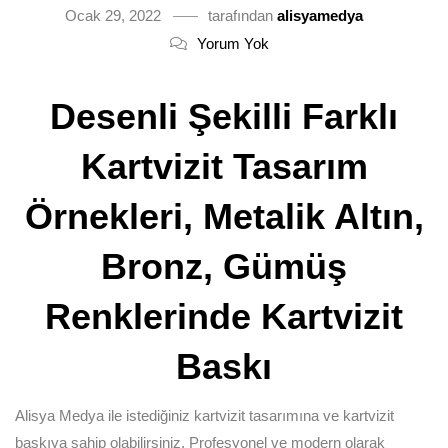
Ocak 29, 2022
tarafından
alisyamedya
Yorum Yok
Desenli Şekilli Farklı
Kartvizit Tasarım
Örnekleri, Metalik Altın,
Bronz, Gümüş
Renklerinde Kartvizit
Baskı
Alisya Medya ile istediğiniz kartvizit tasarımına ve kartvizit
baskıya sahip olabilirsiniz. Profesyonel ve modern olarak