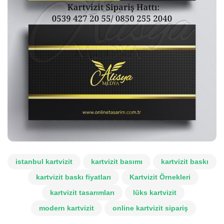
istanbul kartvizit
kartvizit basımı
kartvizit baskı
kartvizit baskı fiyatları
Kartvizit Örnekleri
kartvizit tasarımları
lüks kartvizit
modern kartvizit
online kartvizit sipariş