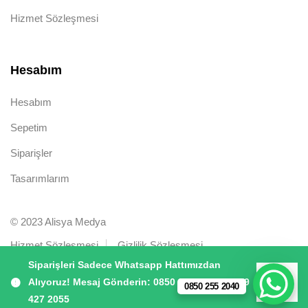
Hizmet Sözleşmesi
Hesabım
Hesabım
Sepetim
Siparişler
Tasarımlarım
© 2023 Alisya Medya
Hizmet Sözleşmesi
Gizlilik Sözleşmesi
Siparişleri Sadece Whatsapp Hattımızdan
Alıyoruz! Mesaj Gönderin: 0850 255 2040 | 0539
0850 255 2040
Kapat
427 2055