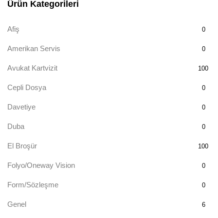
Ürün Kategorileri
Afiş
0
Amerikan Servis
0
Avukat Kartvizit
100
Cepli Dosya
0
Davetiye
0
Duba
0
El Broşür
100
Folyo/Oneway Vision
0
Form/Sözleşme
0
Genel
6