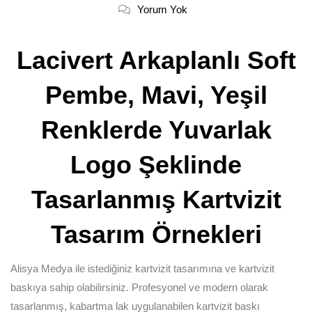
Yorum Yok
Lacivert Arkaplanlı Soft
Pembe, Mavi, Yeşil
Renklerde Yuvarlak
Logo Şeklinde
Tasarlanmış Kartvizit
Tasarım Örnekleri
Alisya Medya ile istediğiniz kartvizit tasarımına ve kartvizit
baskıya sahip olabilirsiniz. Profesyonel ve modern olarak
tasarlanmış, kabartma lak uygulanabilen kartvizit baskı